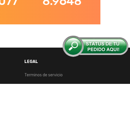
7
8.9648
112.41
LEGAL
Terminos de servicio
Monterrey
31°C