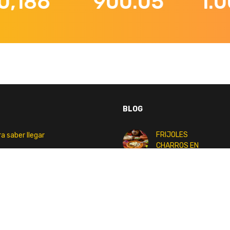
186
900.05
1.007
BLOG
FRIJOLES
ra saber llegar
CHARROS EN
MONTERREY |
RECETA TRADICIONAL
namiento
MEXICANA EN TÍA TOÑIS
PASEO SANTA LUCíA
Los
IOS
- Viernes 9am - 9pm
Frijoles
 y Domingos 10am - 9pm